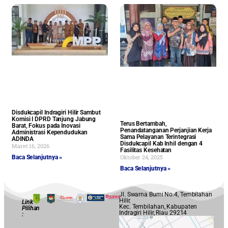
Disdukcapil Indragiri Hilir Sambut
Komisi I DPRD Tanjung Jabung
Terus Bertambah,
Barat, Fokus pada Inovasi
Penandatanganan Perjanjian Kerja
Administrasi Kependudukan
Sama Pelayanan Terintegrasi
ADINDA
Disdukcapil Kab Inhil dengan 4
Maret 16, 2026
Fasilitas Kesehatan
Oktober 24, 2025
Baca Selanjutnya »
Baca Selanjutnya »
Jl. Swarna Bumi No.4, Tembilahan
Hilir,
Link
Kec. Tembilahan, Kabupaten
Pilihan
Indragiri Hilir, Riau 29214
: