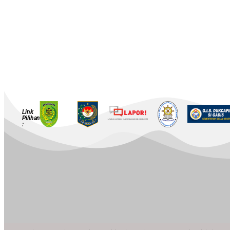
Link
Pilihan
: