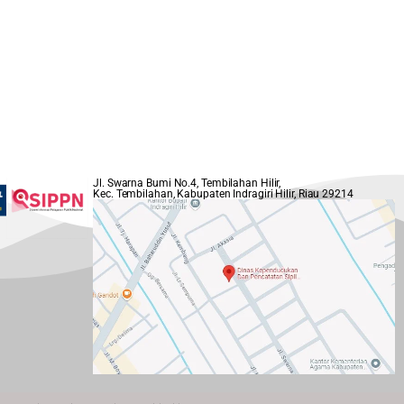
Jl. Swarna Bumi No.4, Tembilahan Hilir,
Kec. Tembilahan, Kabupaten Indragiri Hilir, Riau 29214