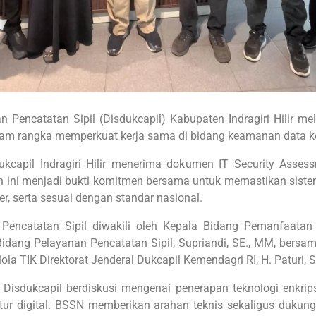
 Pencatatan Sipil (Disdukcapil) Kabupaten Indragiri Hilir m
lam rangka memperkuat kerja sama di bidang keamanan data 
ukcapil Indragiri Hilir menerima dokumen IT Security Asses
en ini menjadi bukti komitmen bersama untuk memastikan sist
er, serta sesuai dengan standar nasional.
encatatan Sipil diwakili oleh Kepala Bidang Pemanfaatan 
idang Pelayanan Pencatatan Sipil, Supriandi, SE., MM, bersama 
la TIK Direktorat Jenderal Dukcapil Kemendagri RI, H. Paturi, S
 Disdukcapil berdiskusi mengenai penerapan teknologi enkrips
uktur digital. BSSN memberikan arahan teknis sekaligus dukun