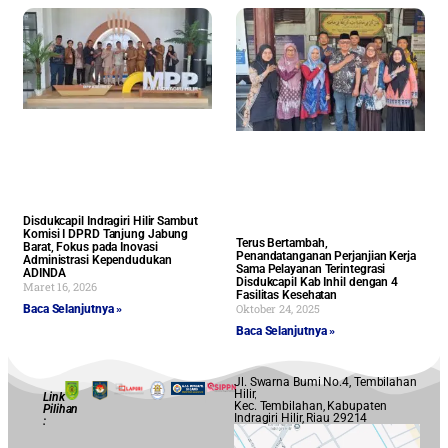
Disdukcapil Indragiri Hilir Sambut
Komisi I DPRD Tanjung Jabung
Terus Bertambah,
Barat, Fokus pada Inovasi
Penandatanganan Perjanjian Kerja
Administrasi Kependudukan
Sama Pelayanan Terintegrasi
ADINDA
Disdukcapil Kab Inhil dengan 4
Maret 16, 2026
Fasilitas Kesehatan
Oktober 24, 2025
Baca Selanjutnya »
Baca Selanjutnya »
Jl. Swarna Bumi No.4, Tembilahan
Hilir,
Link
Kec. Tembilahan, Kabupaten
Pilihan
Indragiri Hilir, Riau 29214
: