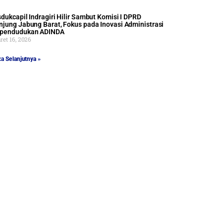
sdukcapil Indragiri Hilir Sambut Komisi I DPRD
njung Jabung Barat, Fokus pada Inovasi Administrasi
pendudukan ADINDA
et 16, 2026
a Selanjutnya »