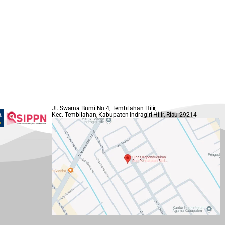
Jl. Swarna Bumi No.4, Tembilahan Hilir,
Kec. Tembilahan, Kabupaten Indragiri Hilir, Riau 29214