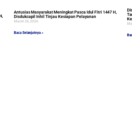
Di
Antusias Masyarakat Meningkat Pasca Idul Fitri 1447 H,
Ta
N,
Disdukcapil Inhil Tinjau Kesiapan Pelayanan
Ke
Maret 26, 2026
Mar
Baca Selanjutnya »
Bac